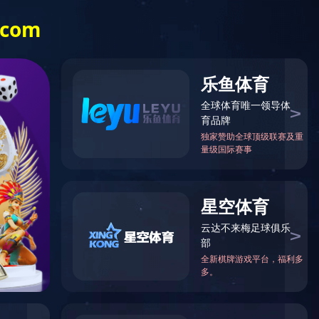
199-4500-
电话:
网页版登录入口-MK（中国）
底部导航
5587