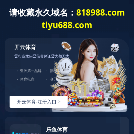
首页
分享到
产品中心
新浪微博
当前位置：
首页
>
新闻中心
微信
案例展示
激光打标系列
新闻中心
百度贴吧
服务支持
激光切割系列
行业解决方案
光纤激光打标机
豆瓣
News center
公司新闻
QQ好友
展会活动
关于创恒
激光焊接系列
客户案例
紫外线激光打标机
精密激光切割机
汽车行业激光智能解决方案
行业动态
新闻中心
激光智能生产线
创客说
走进创恒
CO2激光打标机
大幅激光切割机
MK体育网页版登录入口-MK（中国） CX-CE-1500
轨道交通行业激光智能加工解决方案
一文读懂光纤激光
2026-04-15
MK体育网页版登录入口-MK（中国）
激光清洗系列
科技创恒
公司新闻
在线飞行激光打标机
管材激光切割机
MK体育网页版登录入口-MK（中国） 机械手臂激光焊
新能源电机定子铁芯激光焊接产线
水泵风机行业
打标机工作原理，
小巧高效背后的关
底部导航
激光加工服务
加入创恒
展会活动
CX-3D系列激光打标机
电机定转子铁芯单工位激光焊接机
新能源电机转子铁芯自动检测压铆产线
MK体育网页版登录入口-MK（中国） 清洗机
眼镜行业
键逻辑