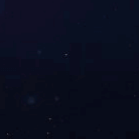
税区一号标准厂房
线：
1层
199450
05587
无锡分部：江
（微信
苏省无锡市江阴市
同号）
港城大道988号临
售后热
港科创园23-1
线：
苏州分部：江
400-
027-
苏省苏州市高新区
8558
通安镇华金路292
官方邮
号1幢1层
箱：
友情链接
：
brand@
soranki