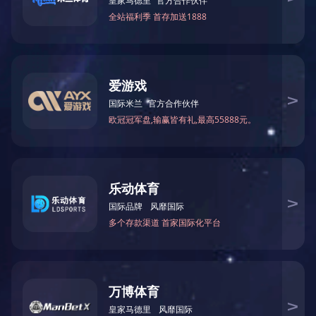
度，又满足溯源与合规要求。
行业动态
光纤激光打标机不
2026-03-13
出光、断光？手把
手教你排查处理，
减少生产损耗
在金属加工、电子制造、五金制品等行
业，光纤激光打标机凭借高效、精确、耐
用的优势，成为产品标识、追溯的关键设
备，大量应用于日常生产的各个环节。
行业动态
一文读懂激光切割
2026-03-13