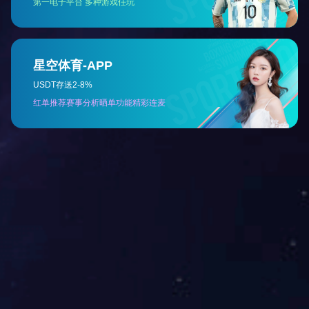
们
K体
注我
链接入
育网
们
口
专注于为各行各业
产
服
页版
提供全系统激光加
品
务
登录
中
范
工设备及自动化产
心
围
入
线的解决方案，拥
新
案
口-
闻
例
官方客服微信
有超15000+㎡大型
中
展
MK
心
示
现代化的生产基地
MK体育
（中
武汉总部：湖
关
网页版
国）
于
登录入
北省武汉市东湖高
我
口-
微信公众号
新技术开发区光谷
们
MK（中
国）
三路777号综合保
销售热