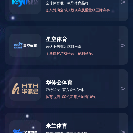
光纤激光打标机的工作过程，就像“用一
行业动态
EM-Smart 系列
MK体育网页版登录入口-MK（中国） 双头双工位铁芯
电机定转子铁芯快速打样加工服务
水暖洁具行业
束精确的‘光刀’，在材料上‘雕刻’痕迹”，
主要分为四个关键步骤，通俗易懂，无需
新能源电机定转子铁芯激光焊接机
厨具五金行业
复杂专业知识就能理解。
MK体育网页版登录入口-MK（中国） 阀芯焊接工作站
包装赋码及标机
行业动态
新能源汽车零配件激光焊接机
礼品定制
光纤激光打标机适
2026-04-15
用材料全解析：从
家电行业
金属到非金属的精
确应用
模具制造行业中激光加工设备解决方案
凭借材料适配优势，光纤激光打标机已渗
低压电气行业
透电子、五金、医疗、汽车、珠宝等领
域：电子行业打标元器件序列号与防伪
码；医疗行业标记不锈钢器械与钛合金植
入物；汽车行业刻印零部件追溯码；珠宝
行业实现个性化刻字，既提升产品辨识